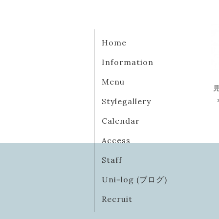
Home
Information
Menu
Stylegallery
Calendar
Access
Staff
Uni=log (ブログ)
Recruit