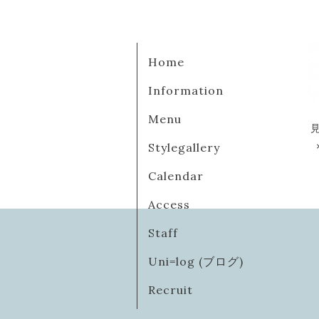
Home
Information
Menu
Stylegallery
Calendar
Access
Staff
Uni=log (ブログ)
Recruit