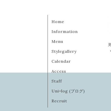
Home
Information
Menu
Stylegallery
Calendar
Access
Staff
Uni=log (ブログ)
Recruit