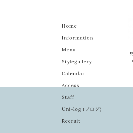
Home
Information
Menu
Stylegallery
Calendar
Access
Staff
Uni=log (ブログ)
Recruit