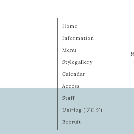
Home
Information
Menu
Stylegallery
Calendar
Access
Staff
Uni=log (ブログ)
Recruit