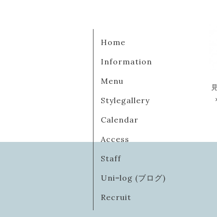
Home
Information
Menu
Stylegallery
Calendar
Access
Staff
Uni=log (ブログ)
Recruit