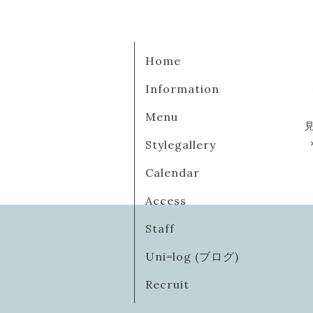
Home
Information
Menu
Stylegallery
Calendar
Access
Staff
Uni=log (ブログ)
Recruit