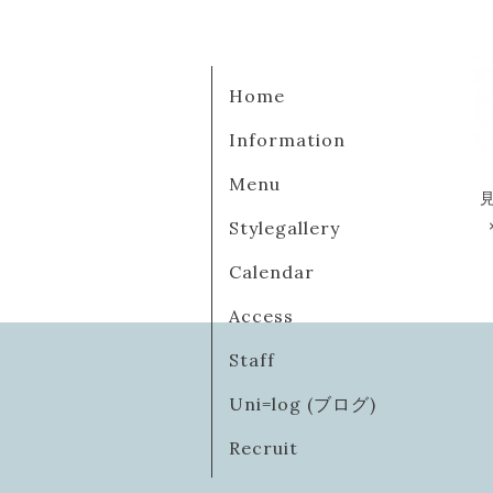
Home
Information
Menu
Stylegallery
Calendar
Access
Staff
Uni=log (ブログ)
Recruit